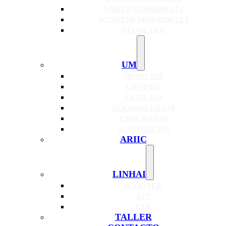
NAKED MORBIDELLI
SCOOTER MORBIDELLI
NEORETRO
UM
SPORT UM
CRUISER
TRAIL UM
SCRAMBLER UM
ENDURO UM
SCOOTER UM
ARIIC
LINHAI
SCOOTER
ATV
UTV
TALLER