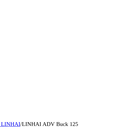
r LINHAI
/
LINHAI ADV Buck 125