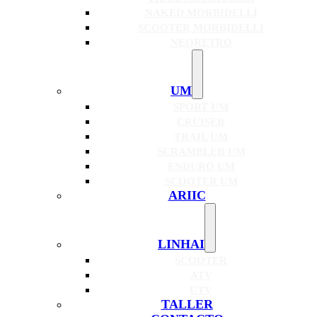
NAKED MORBIDELLI
SCOOTER MORBIDELLI
NEORETRO
UM
SPORT UM
CRUISER
TRAIL UM
SCRAMBLER UM
ENDURO UM
SCOOTER UM
ARIIC
LINHAI
SCOOTER
ATV
UTV
TALLER