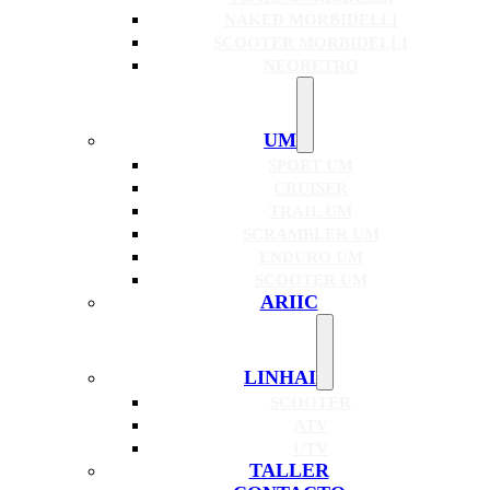
NAKED MORBIDELLI
SCOOTER MORBIDELLI
NEORETRO
UM
SPORT UM
CRUISER
TRAIL UM
SCRAMBLER UM
ENDURO UM
SCOOTER UM
ARIIC
LINHAI
SCOOTER
ATV
UTV
TALLER